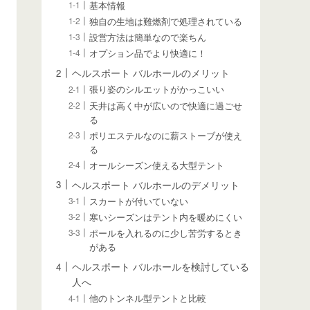
基本情報
独自の生地は難燃剤で処理されている
設営方法は簡単なので楽ちん
オプション品でより快適に！
ヘルスポート バルホールのメリット
張り姿のシルエットがかっこいい
天井は高く中が広いので快適に過ごせ
る
ポリエステルなのに薪ストーブが使え
る
オールシーズン使える大型テント
ヘルスポート バルホールのデメリット
スカートが付いていない
寒いシーズンはテント内を暖めにくい
ポールを入れるのに少し苦労するとき
がある
ヘルスポート バルホールを検討している
人へ
他のトンネル型テントと比較