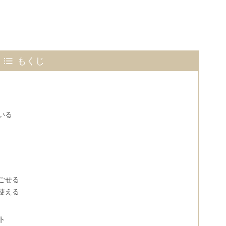
もくじ
いる
ごせる
使える
ト