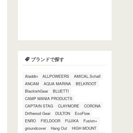
ブランドで探す
Aladdin
ALLPOWEERS
AMICAL.Schalf
ANCAM
AQUA MARINA
BELKROOT
BlackishGear
BLUETTI
CAMP MANIA PRODUCTS
CAPTAIN STAG
CLAYMORE
CORONA
Driftwood Gear
DULTON
EcoFlow
ENRO
FIELDOOR
FUJIKA
Fusion+
groundcover
Hang Out
HIGH MOUNT