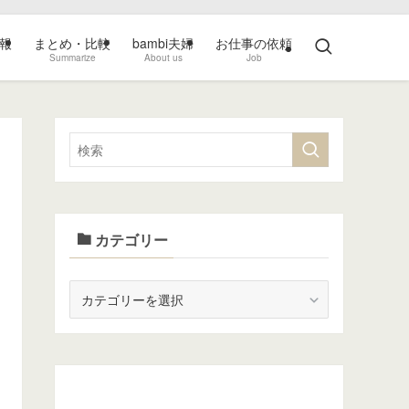
報
まとめ・比較
bambi夫婦
お仕事の依頼
Summarize
About us
Job
カテゴリー
カ
テ
ゴ
リ
ー