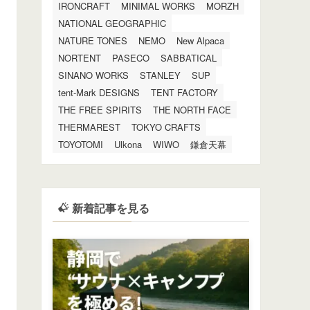
IRONCRAFT
MINIMAL WORKS
MORZH
NATIONAL GEOGRAPHIC
NATURE TONES
NEMO
New Alpaca
NORTENT
PASECO
SABBATICAL
SINANO WORKS
STANLEY
SUP
tent-Mark DESIGNS
TENT FACTORY
THE FREE SPIRITS
THE NORTH FACE
THERMAREST
TOKYO CRAFTS
TOYOTOMI
Ulkona
WIWO
鎌倉天幕
新着記事を見る