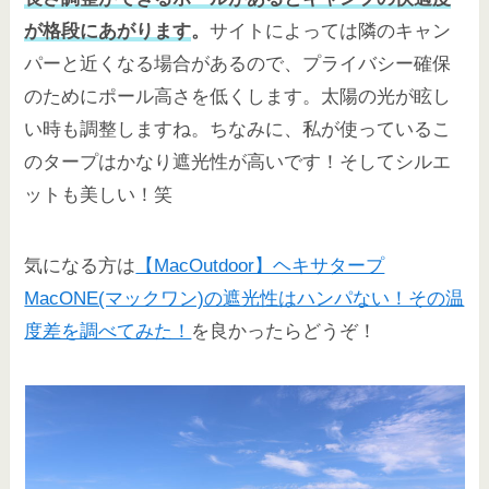
が格段にあがります
。
サイトによっては隣のキャン
パーと近くなる場合があるので、プライバシー確保
のためにポール高さを低くします。太陽の光が眩し
い時も調整しますね。ちなみに、私が使っているこ
のタープはかなり遮光性が高いです！そしてシルエ
ットも美しい！笑
気になる方は
【MacOutdoor】ヘキサタープ
MacONE(マックワン)の遮光性はハンパない！その温
度差を調べてみた！
を良かったらどうぞ！