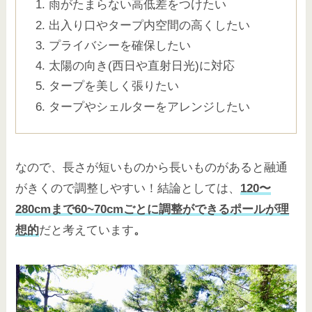
雨がたまらない高低差をつけたい
出入り口やタープ内空間の高くしたい
プライバシーを確保したい
太陽の向き(西日や直射日光)に対応
タープを美しく張りたい
タープやシェルターをアレンジしたい
なので、長さが短いものから長いものがあると融通
がきくので調整しやすい！結論としては、
120〜
280cmまで60~70cmごとに調整ができるポールが理
想的
だと考えています
。