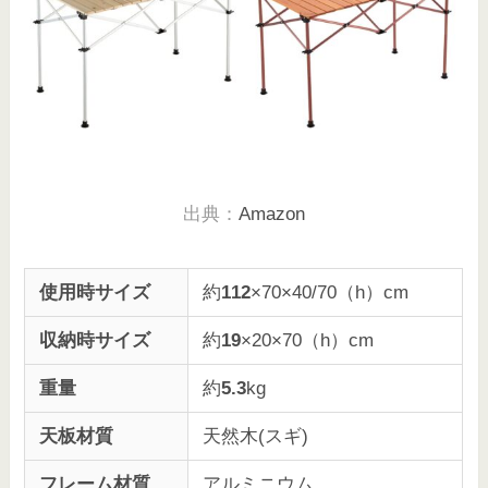
出典：
Amazon
使用時サイズ
約
112
×70×40/70（h）cm
収納時サイズ
約
19
×20×70（h）cm
重量
約
5.3
kg
天板材質
天然木(スギ)
フレーム材質
アルミニウム