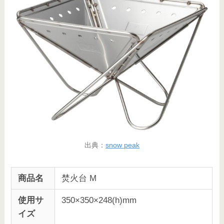
出典：
snow peak
商品名
焚火台 M
使用サ
350×350×248(h)mm
イズ