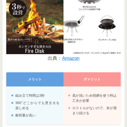
出典：
Amazon
メリット
デメリット
組み立て時間は3秒
底が浅いため焼網を使う時は
工夫が必要
360°どこからでも焚き火を
楽しめる
ロストルがないので、灰が溜
まり続ける
耐荷重が高い