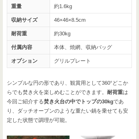
重量
約1.6kg
収納サイズ
46×46×8.5cm
耐荷重
約30kg
付属内容
本体、焼網、収納バッグ
オプション
グリルプレート
シンプルな円の形であり、観賞用として360°どこか
らでも焚き火を楽しめむことができます。
耐荷重
は
今回ご紹介する
焚き火台の中でトップの30kg
であ
り、ダッチオーブンのような重たい鍋を乗せても安
定した状態で調理が可能。