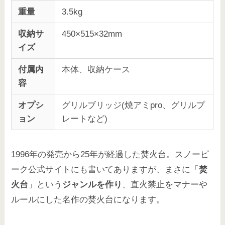
重量
3.5kg
収納サ
450×515×32mm
イズ
付属内
本体、収納ケース
容
オプシ
グリルブリッジ(焼アミpro、グリルプ
ョン
レートなど)
1996年の発売から25年が経過した焚火台。スノーピ
ーク公式サイトにも書いてありますが、まさに「
焚
火台
」という
ジャンルを作り
、直火禁止をマナーや
ルールにした名作の焚火台になります。