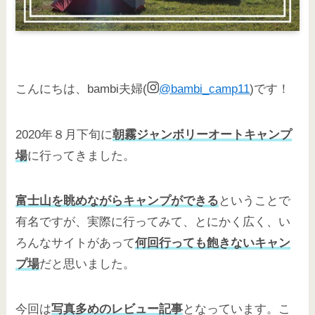
こんにちは、bambi夫婦(
@bambi_camp11
)です！
2020年８月下旬に
朝霧ジャンボリーオートキャンプ
場
に行ってきました。
富士山を眺めながらキャンプができる
ということで
有名ですが、実際に行ってみて、とにかく広く、い
ろんなサイトがあって
何回行っても飽きないキャン
プ場
だと思いました。
今回は
写真多めのレビュー記事
となっています。こ